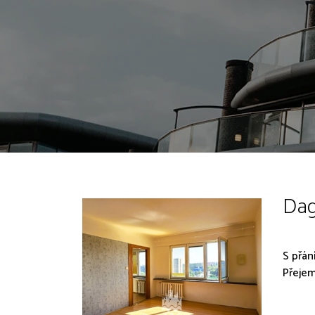
Dag
S přán
Přejem