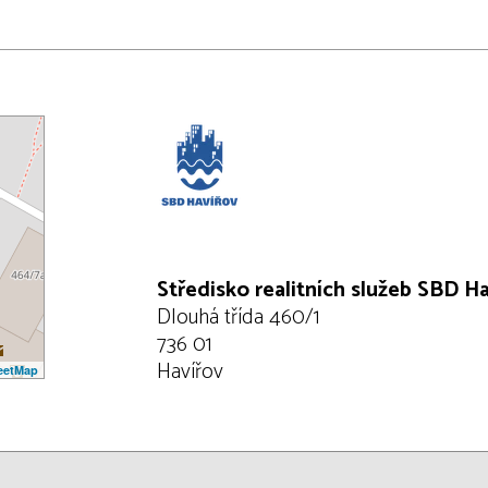
Středisko realitních služeb SBD H
Dlouhá třída 460/1
736 01
Havířov
eetMap