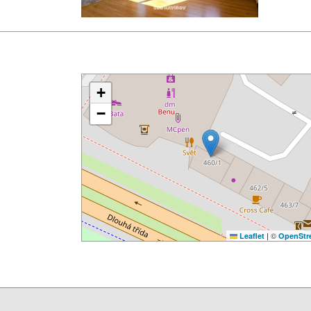
+
−
|
©
Leaflet
OpenStr