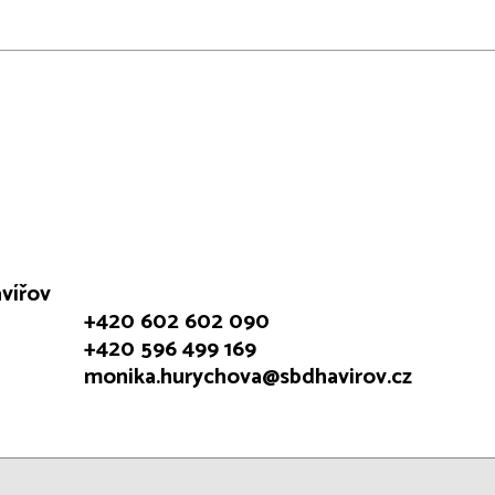
avířov
+420 602 602 090
+420 596 499 169
monika.hurychova@sbdhavirov.cz