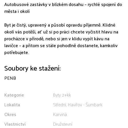
Autobusové zastávky v blízkém dosahu – rychlé spojení do
města i okolí
Byt je čistý, upravený a působí opravdu příjemně. Klidné
okolí vás potěší, ať už si po práci chcete vyčistit hlavu na
procházce v přírodě, nebo si jen v klidu vypít kávu na
lavičce – a přitom se stále pohodlně dostanete, kamkoliv
potřebujete.
Soubory ke stažení:
PENB
Kategorie
Byty 2+kk
Lokalita
Střední, Havířov - Šumbark
Okres
Karviná
Vlastnictví
Družstevní