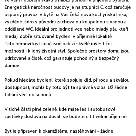
ve velmi dobrém stavu a nabízí pohodlí a příjemné bydlení.
Energetická náročnost budovy je na stupnici C, což zaručuje
úsporný provoz. V bytě na Vás čeká nová kuchyňská linka,
vyzděné jádro s původní zachovalou koupelnou s vanou a
oddělené WC. Ideální pro jednotlivce nebo mladý pár, kteří
hledají dobře situované bydlení v příjemné lokalitě.
Tato nemovitost současně nabízí skvělé investiční
možnosti i klidný životní styl. Společné prostory domu jsou
udržované a čisté, což garantuje pohodlný a bezpečný
domov.
Pokud hledáte bydlení, které spojuje klid, přírodu a skvělou
dostupnost, mohla by toto být ta správná volba. Už žádné
tahání věcí do schodů.
V tiché části plné zeleně, kde máte les i autobusové
zastávky doslova na dosah se budete cítit velmi příjemně.
Byt je připraven k okamžitému nastěhování – žádné