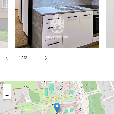
1 / 12
+
−