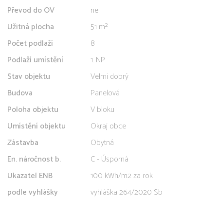
Převod do OV
ne
Užitná plocha
51 m²
Počet podlaží
8
Podlaží umístění
1. NP
Stav objektu
Velmi dobrý
Budova
Panelová
Poloha objektu
V bloku
Umístění objektu
Okraj obce
Zástavba
Obytná
En. náročnost b.
C - Úsporná
Ukazatel ENB
100 kWh/m2 za rok
podle vyhlášky
vyhláška 264/2020 Sb