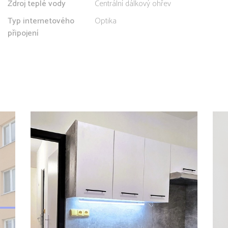
Zdroj teplé vody
Centrální dálkový ohřev
Typ internetového
Optika
připojení