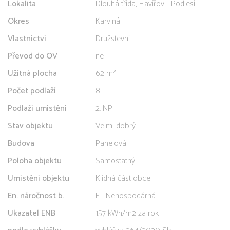
Lokalita
Dlouhá třída, Havířov - Podlesí
Okres
Karviná
Vlastnictví
Družstevní
Převod do OV
ne
Užitná plocha
62 m²
Počet podlaží
8
Podlaží umístění
2. NP
Stav objektu
Velmi dobrý
Budova
Panelová
Poloha objektu
Samostatný
Umístění objektu
Klidná část obce
En. náročnost b.
E - Nehospodárná
Ukazatel ENB
157 kWh/m2 za rok