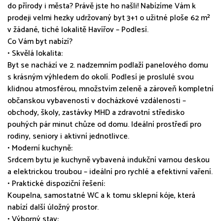
do přírody i města? Právě jste ho našli! Nabízíme Vám k
prodeji velmi hezky udržovaný byt 3+1 o užitné ploše 62 m²
v žádané, tiché lokalitě Havířov – Podlesí.
Co Vám byt nabízí?
• Skvělá lokalita:
Byt se nachází ve 2. nadzemním podlaží panelového domu
s krásným výhledem do okolí. Podlesí je proslulé svou
klidnou atmosférou, množstvím zeleně a zároveň kompletní
občanskou vybaveností v docházkové vzdálenosti –
obchody, školy, zastávky MHD a zdravotní středisko
pouhých pár minut chůze od domu. Ideální prostředí pro
rodiny, seniory i aktivní jednotlivce.
• Moderní kuchyně:
Srdcem bytu je kuchyně vybavená indukční varnou deskou
a elektrickou troubou – ideální pro rychlé a efektivní vaření.
• Praktické dispoziční řešení:
Koupelna, samostatné WC a k tomu sklepní kóje, která
nabízí další úložný prostor.
• Výborný stav: