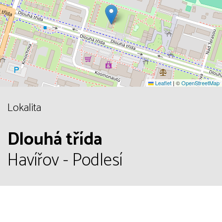
Leaflet
|
©
OpenStreetMap
Lokalita
Dlouhá třída
Havířov - Podlesí