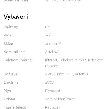
podle vyhlášky
vyhláška 264/2020 Sb
Vybavení
Zařízený
Ne
Výtah
ano
Sklep
ano (2 m²)
Komunikace
Asfaltová
Telekomunikace
Internet, Kabelová televize, Kabelové
rozvody
Doprava
Vlak, Silnice, MHD, Autobus
Elektřina
230V
Plyn
Plynovod
Odpad
Veřejná kanalizace
Topné těleso
Radiátory