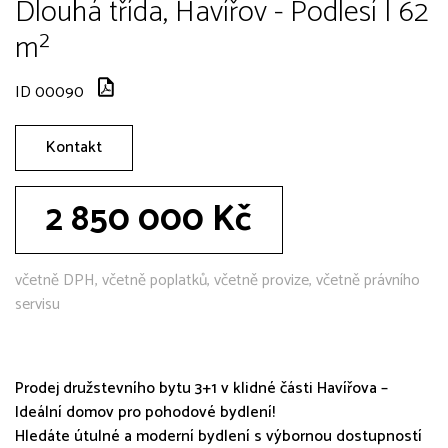
Dlouhá třída, Havířov - Podlesí | 62
m²
ID 00090
Kontakt
2 850 000 Kč
včetně DPH, včetně poplatků, včetně provize, včetně právního
servisu
Prodej družstevního bytu 3+1 v klidné části Havířova –
Ideální domov pro pohodové bydlení!
Hledáte útulné a moderní bydlení s výbornou dostupností