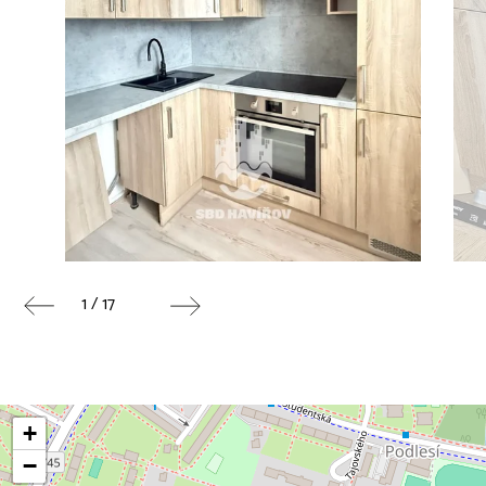
1 / 17
+
−