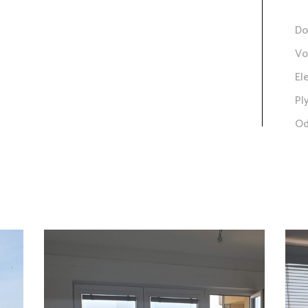
Do
Vo
El
Pl
Od