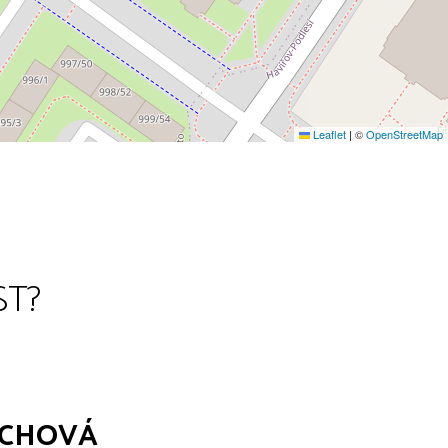
Leaflet
|
©
OpenStreetMap
ST?
YCHOVÁ