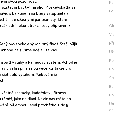
nyní svou pozornost.
Ka
užstevní byt 3+1 na ulici Moskevská 2a se
Lo
a navíc s balkonem na který vstupujete z
ochání se úžasnými panoramaty, které
 základní rekonstrukci, tedy připraven k
Ok
Vl
Př
ný pro spokojený rodinný život. Stačí přijít
a mnohé další jsme udělali za Vás.
Už
Po
 jsou 2 výtahy a kamerový systém. Vchod je
e navíc velmi příjemnou večerku, takže pro
Po
sjet dolů výtahem. Parkování je
St
ti.
Bu
včetně zastávky, kadeřnictví, fitness
Po
 téměř, jako na dlani. Navíc nás máte po
Um
ování, příjemnou lesní procházkou, do 5
ob