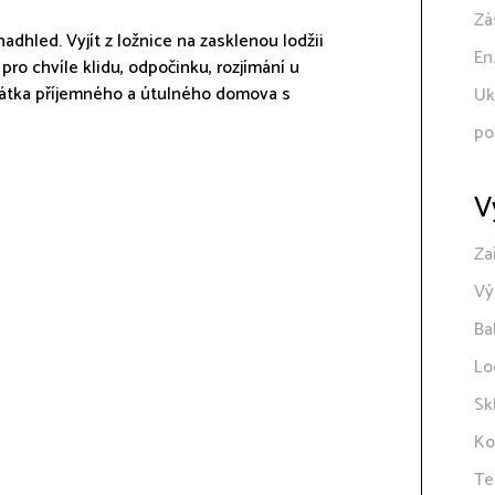
Zá
adhled. Vyjít z ložnice na zasklenou lodžii
En
ro chvíle klidu, odpočinku, rozjímání u
krátka příjemného a útulného domova s
Uk
po
V
Za
Vý
Ba
Lo
Sk
Ko
Te