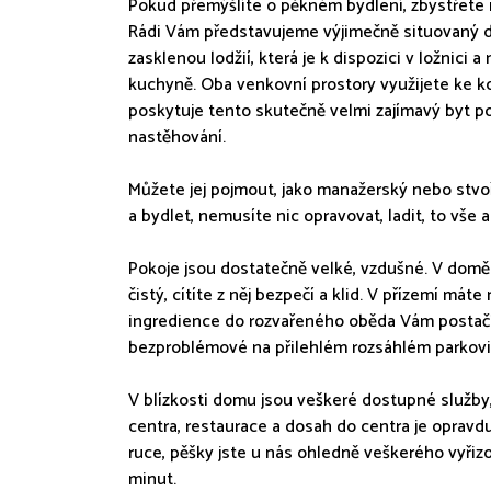
Pokud přemýšlíte o pěkném bydlení, zbystřete 
Rádi Vám představujeme výjimečně situovaný dr
zasklenou lodžií, která je k dispozici v ložnici 
kuchyně. Oba venkovní prostory využijete ke k
poskytuje tento skutečně velmi zajímavý byt po
nastěhování.
Můžete jej pojmout, jako manažerský nebo stvoře
a bydlet, nemusíte nic opravovat, ladit, to vše 
Pokoje jsou dostatečně velké, vzdušné. V domě
čistý, cítíte z něj bezpečí a klid. V přízemí mát
ingredience do rozvařeného oběda Vám postačí 
bezproblémové na přilehlém rozsáhlém parkoviš
V blízkosti domu jsou veškeré dostupné služby, 
centra, restaurace a dosah do centra je opravdu
ruce, pěšky jste u nás ohledně veškerého vyřiz
minut.