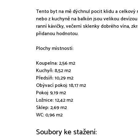
Tento byt na mě dýchnul pocit klidu a celkový n
nebo z kuchyně na balkón jsou velikou devízou p
ranní kávičky, večerní sklenky dobrého vína, z
přidanou hodnotou.
Plochy místností:
Koupelna: 2,56 m2
Kuchyň: 8,52 m2
Předsíň: 10,29 m2
Obývací pokoj: 18,17 m2
Pokoj: 9,19 m2
Ložnice: 12,42 m2
Sklep: 2,69 m2
WC: 0,96 m2
Soubory ke stažení: