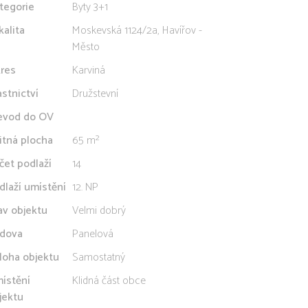
tegorie
Byty 3+1
kalita
Moskevská 1124/2a, Havířov -
Město
res
Karviná
astnictví
Družstevní
evod do OV
itná plocha
65 m²
čet podlaží
14
dlaží umístění
12. NP
av objektu
Velmi dobrý
dova
Panelová
loha objektu
Samostatný
ístění
Klidná část obce
jektu