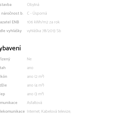
stavba
Obytná
. náročnost b.
C - Úsporná
azatel ENB
106 kWh/m2 za rok
dle vyhlášky
vyhláška 78/2013 Sb
ybavení
řízený
Ne
tah
ano
lkón
ano (2 m²)
džie
ano (4 m²)
lep
ano (3 m²)
munikace
Asfaltová
lekomunikace
Internet, Kabelová televize,