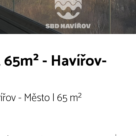
, 65m² - Havířov-
řov - Město | 65 m²