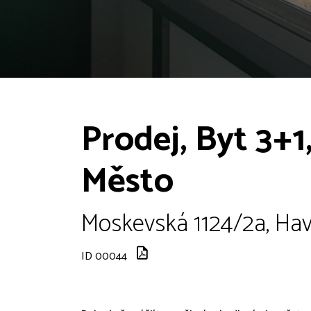
Prodej, Byt 3+1
Město
Moskevská 1124/2a, Haví
ID 00044