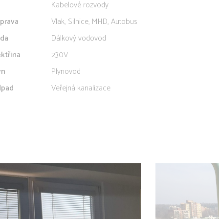
Kabelové rozvody
prava
Vlak, Silnice, MHD, Autobus
da
Dálkový vodovod
ektřina
230V
yn
Plynovod
pad
Veřejná kanalizace