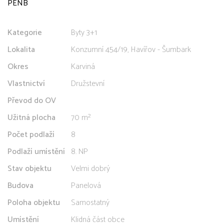
PENB
Kategorie
Byty 3+1
Lokalita
Konzumní 454/19, Havířov - Šumbark
Okres
Karviná
Vlastnictví
Družstevní
Převod do OV
Užitná plocha
70 m²
Počet podlaží
8
Podlaží umístění
8. NP
Stav objektu
Velmi dobrý
Budova
Panelová
Poloha objektu
Samostatný
Umístění
Klidná část obce