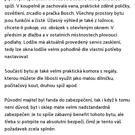
spíží. V koupelně je zachovalá vana, praktické zděné poličky,
osvětlení, zrcadlo a pračka Bosch. Všechny prostory bytu
jsou funkční a čisté. Úžasný výhled je také z ložnice,
chcete-li pokoje, viz. obrázek s otevřeným oknem. V
předsíni je dlažba a v ostatních místnostech plovoucí
podlahy. Lodžie má aktuálně provedený servis zasklení,
tedy lze okna lodžie velmi pohodlně dle vlastní potřeby
nastavovat.
Součástí bytu je také velmi praktická komora s regály,
kterou můžete dle libosti využít jako malou dílničku,
počítačový kout, druhou spíž apod.
Původní majitel byl fanda do zabezpečení, tak i když k tomu
není důvod, byt i sklep máte velmi nadstandardně
zabezpečen. Je to spíše zábavný benefit tohoto bytu, ale
třeba si potrpíte na absolutní bezpečí, čímž je tento váš
požadavek zcela splněn.