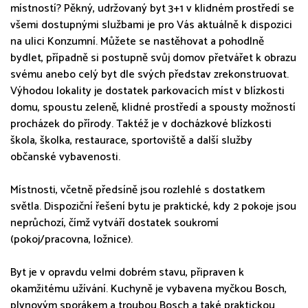
místností? Pěkný, udržovaný byt 3+1 v klidném prostředí se
všemi dostupnými službami je pro Vás aktuálně k dispozici
na ulici Konzumní. Můžete se nastěhovat a pohodlně
bydlet, případně si postupně svůj domov přetvářet k obrazu
svému anebo celý byt dle svých představ zrekonstruovat.
Výhodou lokality je dostatek parkovacích míst v blízkosti
domu, spoustu zeleně, klidné prostředí a spousty možností
procházek do přírody. Taktéž je v docházkové blízkosti
škola, školka, restaurace, sportoviště a další služby
občanské vybavenosti.
Místnosti, včetně předsíně jsou rozlehlé s dostatkem
světla. Dispoziční řešení bytu je praktické, kdy 2 pokoje jsou
neprůchozí, čímž vytváří dostatek soukromí
(pokoj/pracovna, ložnice).
Byt je v opravdu velmi dobrém stavu, připraven k
okamžitému užívání. Kuchyně je vybavena myčkou Bosch,
plynovým sporákem a troubou Bosch a také praktickou