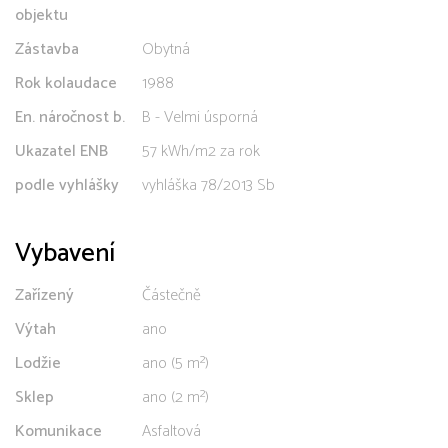
objektu
Zástavba
Obytná
Rok kolaudace
1988
En. náročnost b.
B - Velmi úsporná
Ukazatel ENB
57 kWh/m2 za rok
podle vyhlášky
vyhláška 78/2013 Sb
Vybavení
Zařízený
Částečně
Výtah
ano
Lodžie
ano (5 m²)
Sklep
ano (2 m²)
Komunikace
Asfaltová