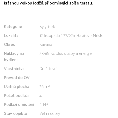
krásnou velkou lodžií, připomínající spíše terasu.
Kategorie
Byty 1+kk
Lokalita
17. listopadu 1137/27a, Havířov - Město
Okres
Karviná
Náklady na
5.088 Kč plus služby a energie
bydlení
Vlastnictví
Družstevní
Převod do OV
Užitná plocha
36 m²
Počet podlaží
4
Podlaží umístění
2. NP
Stav objektu
Velmi dobrý